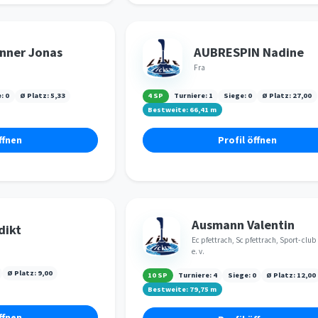
nner Jonas
AUBRESPIN Nadine
Fra
e:
0
Ø Platz:
5,33
4 SP
Turniere:
1
Siege:
0
Ø Platz:
27,00
Bestweite:
66,41
m
ffnen
Profil öffnen
Ausmann Valentin
dikt
Ec pfettrach, Sc pfettrach, Sport- club
e. v.
Ø Platz:
9,00
10 SP
Turniere:
4
Siege:
0
Ø Platz:
12,00
Bestweite:
79,75
m
ffnen