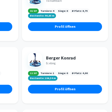
Tsv kuehbach
31 SP
Turniere:
4
Siege:
0
Ø Platz:
8,75
Bestweite:
90,65
m
Profil öffnen
Berger Konrad
Ec ebing
11 SP
Turniere:
1
Siege:
0
Ø Platz:
4,00
Bestweite:
106,54
m
Profil öffnen