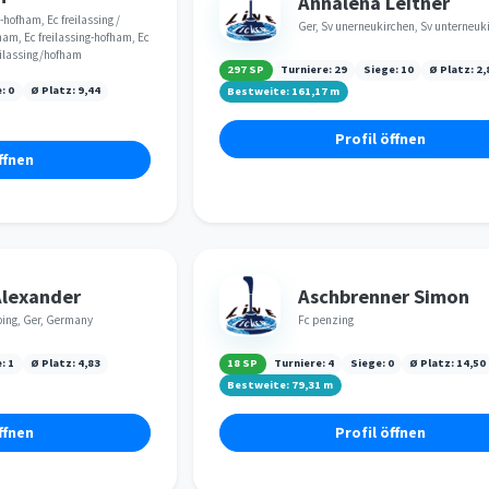
Annalena Leitner
-hofham, Ec freilassing /
Ger, Sv unerneukirchen, Sv unterneuk
ham, Ec freilassing-hofham, Ec
eilassing/hofham
297 SP
Turniere:
29
Siege:
10
Ø Platz:
2,
e:
0
Ø Platz:
9,44
Bestweite:
161,17
m
Profil öffnen
ffnen
Alexander
Aschbrenner Simon
bing, Ger, Germany
Fc penzing
e:
1
Ø Platz:
4,83
18 SP
Turniere:
4
Siege:
0
Ø Platz:
14,50
Bestweite:
79,31
m
ffnen
Profil öffnen