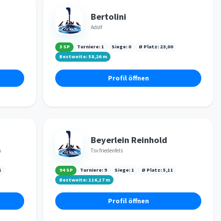
Bertolini
Adolf
3 SP
Turniere:
1
Siege:
0
Ø Platz:
23,00
Bestweite:
58,26
m
Profil öffnen
Beyerlein Reinhold
s
Tsv friedenfels
1
94 SP
Turniere:
9
Siege:
1
Ø Platz:
5,11
Bestweite:
116,17
m
Profil öffnen