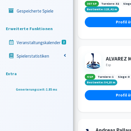
307 SP
Turniere:
32
Sieg
Bestweite:
125,42
m
Gespeicherte Spiele
Profil ö
Erweiterte Funktionen
Veranstaltungskalender
2
Spielerstatistiken
ALVAREZ 
Esp
Extra
4 SP
Turniere:
1
Siege:
0
Bestweite:
54,25
m
Generierungszeit: 1.85 ms
Profil ö
Andreas Pallau