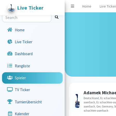
Home
Live Ticke
Live Ticker
Home
Live Ticker
Dashboard
Rangliste
Spieler
TV Ticker
Adamek Michae
Deutschland, Ec schachten
Turnierübersicht
auerbach, Ec schachten-au
auerbach, Ger, Germany, S
schachten-auerbach
Kalender