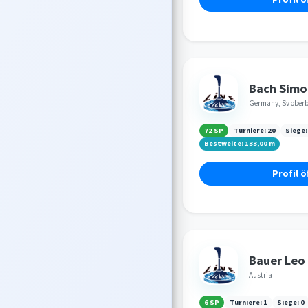
Bach Simo
Germany, Sv oberb
72 SP
Turniere:
20
Siege
Bestweite:
133,00
m
Profil ö
Bauer Leo
Austria
6 SP
Turniere:
1
Siege:
0