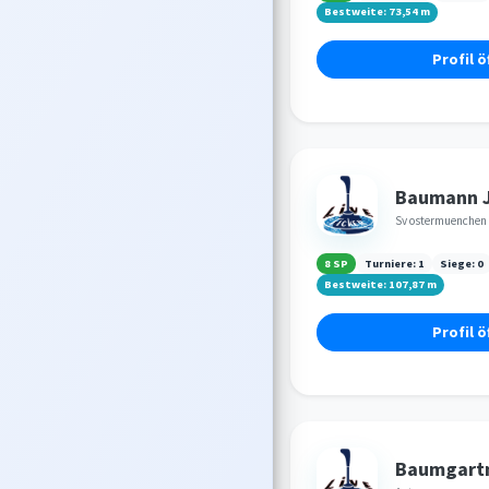
Bestweite:
73,54
m
Profil ö
Baumann 
Sv ostermuenchen
8 SP
Turniere:
1
Siege:
0
Bestweite:
107,87
m
Profil ö
Baumgartn