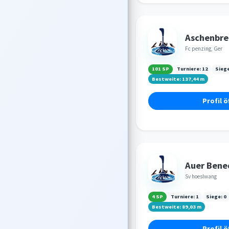
Aschenbre
Fc penzing, Ger
101 SP
Turniere:
12
Sieg
Bestweite:
137,44
m
Profil ö
Auer Bene
Sv hoeslwang
4 SP
Turniere:
1
Siege:
0
Bestweite:
89,03
m
Profil ö