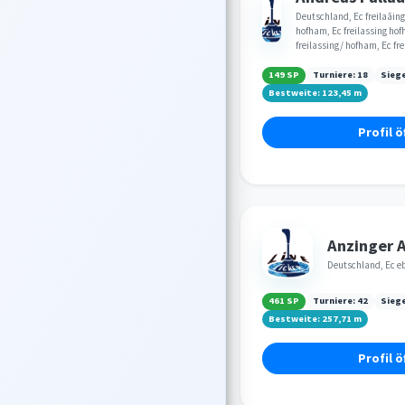
Deutschland, Ec freilaãing
hofham, Ec freilassing hof
freilassing/ hofham, Ec fr
149 SP
Turniere:
18
Sieg
Bestweite:
123,45
m
Profil ö
Anzinger 
Deutschland, Ec e
461 SP
Turniere:
42
Sieg
Bestweite:
257,71
m
Profil ö