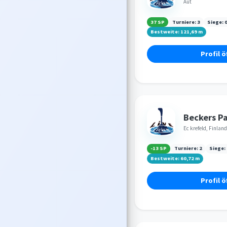
Aut
37 SP
Turniere:
3
Siege:
Bestweite:
121,69
m
Profil ö
Beckers Pa
Ec krefeld, Finland
-13 SP
Turniere:
2
Siege:
Bestweite:
60,72
m
Profil ö