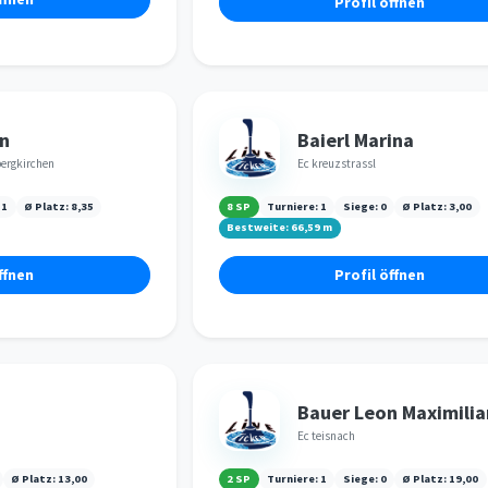
Profil öffnen
n
Baierl Marina
ergkirchen
Ec kreuzstrassl
:
1
Ø Platz:
8,35
8 SP
Turniere:
1
Siege:
0
Ø Platz:
3,00
Bestweite:
66,59
m
ffnen
Profil öffnen
Bauer Leon Maximilia
Ec teisnach
Ø Platz:
13,00
2 SP
Turniere:
1
Siege:
0
Ø Platz:
19,00