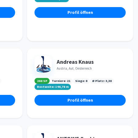
Profil öffnen
Andreas Knaus
Austria, Aut, Oesterreich
268 SP
Turniere:
21
Siege:
8
Ø Platz:
3,38
Bestweite:
146,78
m
Profil öffnen