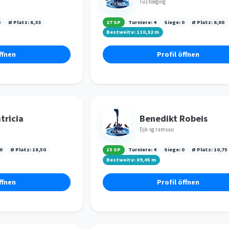
Tus toeging
0
Ø Platz:
6,33
27 SP
Turniere:
4
Siege:
0
Ø Platz:
6,00
Bestweite:
110,32
m
ffnen
Profil öffnen
tricia
Benedikt Robeis
Djk-sg ramsau
0
Ø Platz:
18,50
15 SP
Turniere:
4
Siege:
0
Ø Platz:
10,75
Bestweite:
89,45
m
ffnen
Profil öffnen