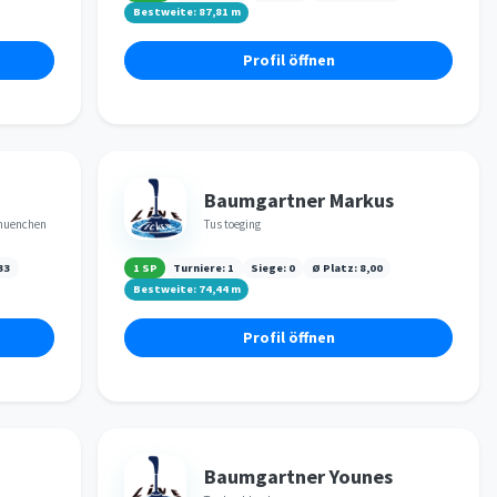
Bestweite:
87,81
m
Profil öffnen
Baumgartner Markus
rmuenchen
Tus toeging
33
1 SP
Turniere:
1
Siege:
0
Ø Platz:
8,00
Bestweite:
74,44
m
Profil öffnen
Baumgartner Younes