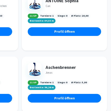
ANTOINE Sophia
irchen
Can
83
11 SP
Turniere:
1
Siege:
0
Ø Platz:
20,00
Bestweite:
84,55
m
Profil öffnen
Aschenbrenner
Jonas
11 SP
Turniere:
1
Siege:
0
Ø Platz:
5,00
Bestweite:
96,26
m
Profil öffnen