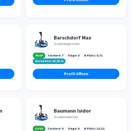
Barschdorf Max
Sv oberbergkirchen
40 SP
Turniere:
7
Siege:
0
Ø Platz:
9,71
Bestweite:
85,95
m
Profil öffnen
n
Baumann Isidor
Sv ostermuenchen
59 SP
Turniere:
9
Siege:
0
Ø Platz:
10,22