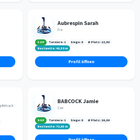
Aubrespin Sarah
Fra
5 SP
Turniere:
1
Siege:
0
Ø Platz:
22,00
Bestweite:
40,59
m
Profil öffnen
BABCOCK Jamie
 pfettrach
Can
9 SP
Turniere:
1
Siege:
0
Ø Platz:
26,00
Bestweite:
72,65
m
Profil öffnen