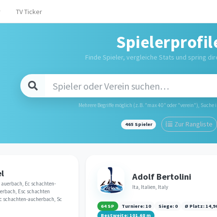
r
TV Ticker
Spielerprofil
Finde Spieler, vergleiche Stats und spring dire
Mehrere Begriffe möglich (z.B. "max 40" oder "verein"), Suche 
Zur Rangliste
465 Spieler
l
Adolf Bertolini
 auerbach, Ec schachten-
Ita, Italien, Italy
erbach, Esc schachten
c schachten-aucherbach, Sc
64 SP
Turniere:
10
Siege:
0
Ø Platz:
14,9
Bestweite:
101,68
m