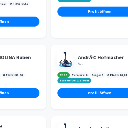
e:
12
Ø Platz:
3,31
Profil öffnen
ffnen
MOLINA Ruben
AndrÃ© Hofmacher
Aut
Ø Platz:
31,00
42 SP
Turniere:
6
Siege:
0
Ø Platz:
10,67
Bestweite:
111,94
m
ffnen
Profil öffnen
f