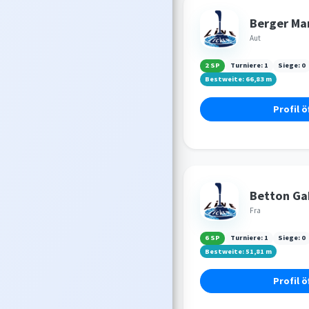
Berger Ma
Aut
2 SP
Turniere:
1
Siege:
0
Bestweite:
66,83
m
Profil ö
Betton Gab
Fra
6 SP
Turniere:
1
Siege:
0
Bestweite:
51,81
m
Profil ö