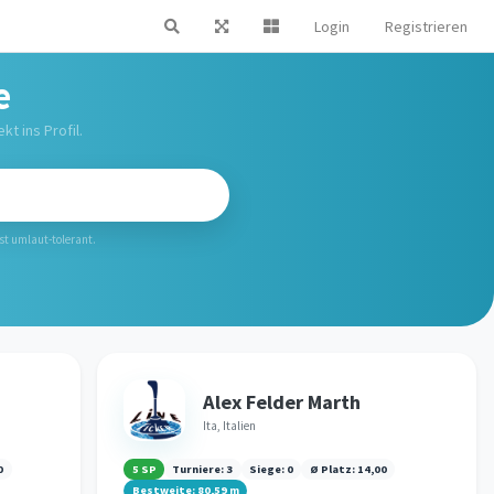
Login
Registrieren
e
kt ins Profil.
ist umlaut-tolerant.
Alex Felder Marth
Ita, Italien
0
5 SP
Turniere:
3
Siege:
0
Ø Platz:
14,00
Bestweite:
80,59
m