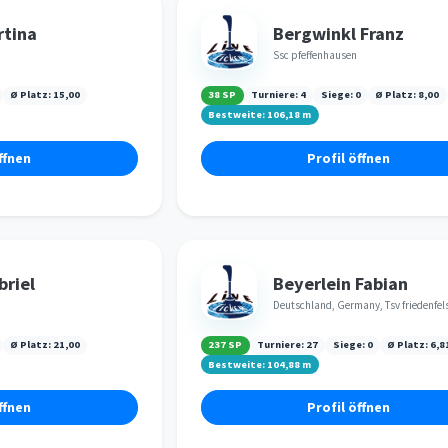
rtina
Bergwinkl Franz
Ssc pfeffenhausen
Ø Platz:
15,00
38 SP
Turniere:
4
Siege:
0
Ø Platz:
8,00
Bestweite:
106,18
m
ffnen
Profil öffnen
riel
Beyerlein Fabian
Deutschland, Germany, Tsv friedenfel
Ø Platz:
21,00
237 SP
Turniere:
27
Siege:
0
Ø Platz:
6,8
Bestweite:
104,88
m
ffnen
Profil öffnen