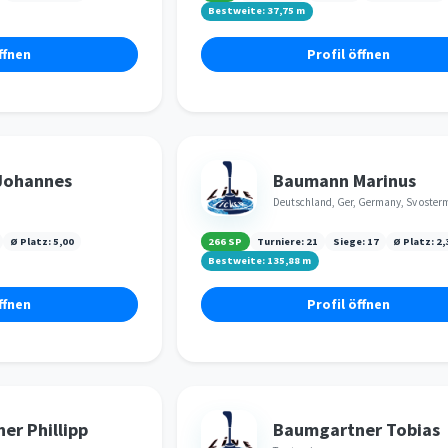
Bestweite:
37,75
m
ffnen
Profil öffnen
Johannes
Baumann Marinus
Deutschland, Ger, Germany, Sv oste
Ø Platz:
5,00
266 SP
Turniere:
21
Siege:
17
Ø Platz:
2,
Bestweite:
135,88
m
ffnen
Profil öffnen
er Phillipp
Baumgartner Tobias