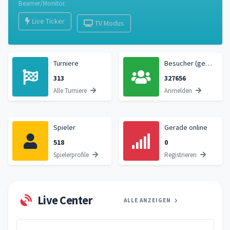
Beamer/Monitor.
Live Ticker
TV Modus
Turniere
Besucher (gesamt)
313
327656
Alle Turniere
Anmelden
Spieler
Gerade online
518
0
Spielerprofile
Registrieren
Live Center
ALLE ANZEIGEN