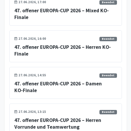
27.06.2026, 17:00
Beendet
47. offener EUROPA-CUP 2026 – Mixed KO-
Finale
27.06.2026, 16:00
Beendet
47. offener EUROPA-CUP 2026 – Herren KO-
Finale
27.06.2026, 14:55
Beendet
47. offener EUROPA-CUP 2026 – Damen
KO-Finale
27.06.2026, 13:15
Beendet
47. offener EUROPA-CUP 2026 – Herren
Vorrunde und Teamwertung