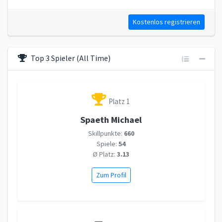
Kostenlos registrieren
Top 3 Spieler (All Time)
Platz 1
Spaeth Michael
Skillpunkte:
660
Spiele:
54
Ø Platz:
3.13
Zum Profil