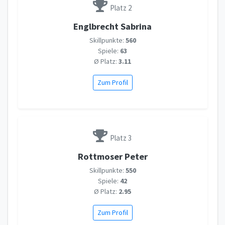
Platz 2
Englbrecht Sabrina
Skillpunkte:
560
Spiele:
63
Ø Platz:
3.11
Zum Profil
Platz 3
Rottmoser Peter
Skillpunkte:
550
Spiele:
42
Ø Platz:
2.95
Zum Profil