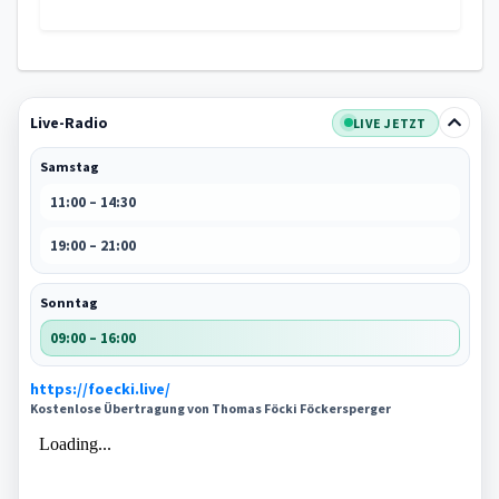
Live-Radio
LIVE JETZT
Samstag
11:00 – 14:30
19:00 – 21:00
Sonntag
09:00 – 16:00
https://foecki.live/
Kostenlose Übertragung von Thomas Föcki Föckersperger