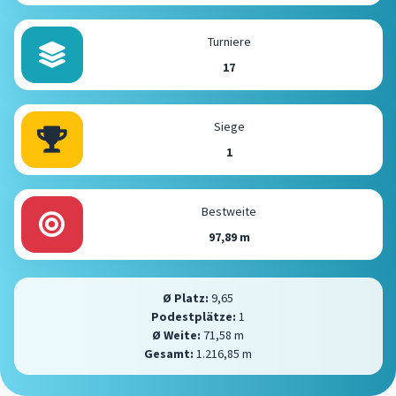
Turniere
17
Siege
1
Bestweite
97,89 m
Ø Platz:
9,65
Podestplätze:
1
Ø Weite:
71,58 m
Gesamt:
1.216,85 m