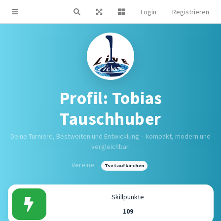
Login
Registrieren
Profil: Tobias
Tauschhuber
Deine Turniere, Bestweiten und Entwicklung – kompakt, modern und
vergleichbar.
Vereine:
Tsv taufkirchen
Skillpunkte
109