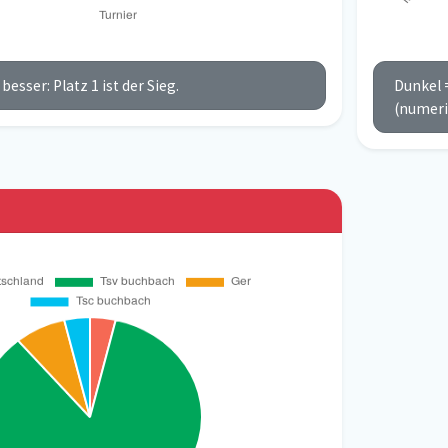
besser: Platz 1 ist der Sieg.
Dunkel =
(numeri