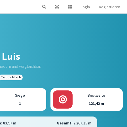
Login
Registrieren
 Luis
modern und vergleichbar.
Tsc buchbach
Siege
Bestweite
1
121,42 m
e:
83,97 m
Gesamt:
2.267,15 m