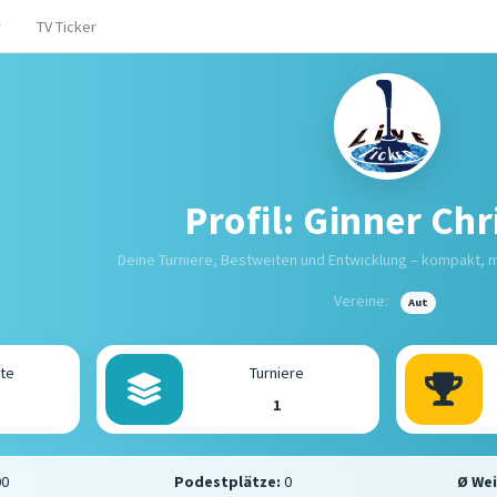
r
TV Ticker
Profil: Ginner Chr
Deine Turniere, Bestweiten und Entwicklung – kompakt, 
Vereine:
Aut
kte
Turniere
1
00
Podestplätze:
0
Ø Wei