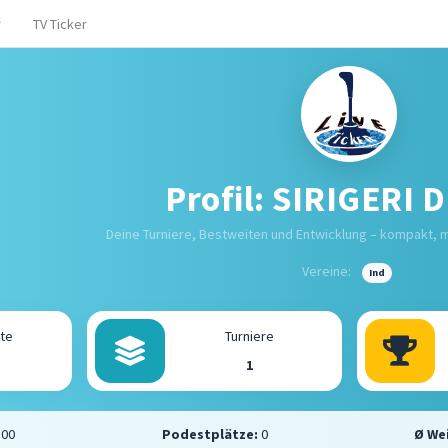
r
TV Ticker
Profil: SIRIGERI
Deine Turniere, Bestweiten und Entwicklung – kompakt, 
Vereine:
Ind
kte
Turniere
1
,00
Podestplätze:
0
Ø We