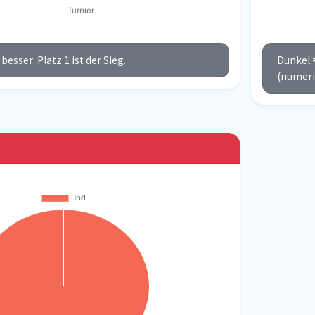
besser: Platz 1 ist der Sieg.
Dunkel =
(numeri