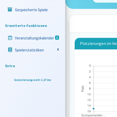
Gespeicherte Spiele
Erweiterte Funktionen
Veranstaltungskalender
2
Platzierungen im Ve
Spielerstatistiken
Extra
Generierungszeit: 1.27 ms