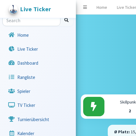
Home
Live Ticke
Live Ticker
Home
Live Ticker
Dashboard
Rangliste
Spieler
Skillpun
TV Ticker
2
Turnierübersicht
Ø Platz:
15
Kalender