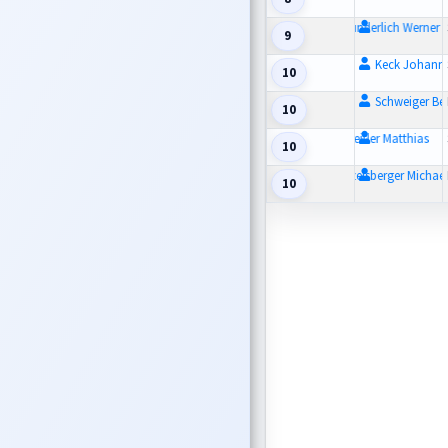
Wunderlich Werner
9
Keck Johann
10
Schweiger Be
10
Zeitler Matthias
10
Zitzelsberger Michael
10