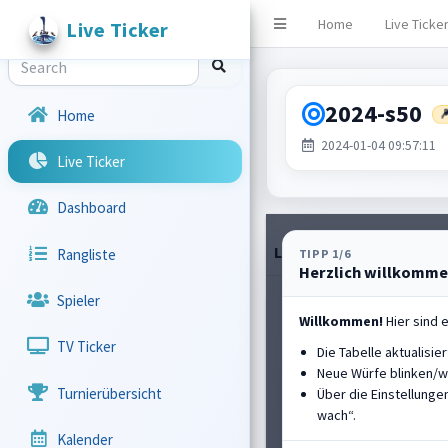
Home
Live Ticke
Live Ticker
Live Ticker
2024-s50

Home
2024-01-04 09:57:11
Live Ticker
Dashboard
Live-Tabelle
Rangliste
TIPP 1/6
Herzlich willkommen
Spieler
HALL OF FAME
Willkommen!
Hier sind e
TV Ticker
Die Tabelle aktualisie
Neue Würfe blinken/w
Englbrecht Christ
#2
Turnierübersicht
Über die Einstellungen
SV Oberbergkirche
wach“.
Kalender
Platz
2
PB
112