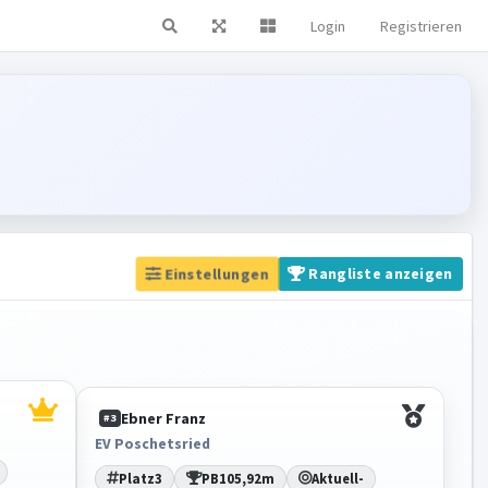
Login
Registrieren
Home
Live Ticker
Einstellungen
Rangliste anzeigen
Ebner Franz
#3
EV Poschetsried
Platz
3
PB
105,92m
Aktuell
-