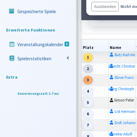
St.-Nr.
6
Diff
-7
Ausblenden
Nicht m
Gespeicherte Spiele
Würfe
0,00m | 106,
Erweiterte Funktionen
Veranstaltungskalender
2
Platz
Name
Butz Karl-Hei
1
Spielerstatistiken
Englbrecht Christian
2
Extra
Ebner Franz
3
Neugirg Christoph
4
Generierungszeit: 1.7 ms
Simon Peter
5
List Hermann
6
Endl Johann
7
Unterreiter Adolf
8