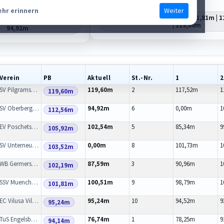
St.-Nr.
2
Diff
0,00m
,04m
Weiter
ehr erinnern
Würfe
117,52m | 116,20m | 111,81m | 
08m | 112,56m | 109,40m |
| 119,60m
94,92m
Verein
PB
Aktuell
St.-Nr.
1
2
nz
SV Pilgramsberg
119,60m
2
117,52m
1
119,60m
SV Oberbergkirchen
94,92m
6
0,00m
1
112,56m
EV Poschetsried
102,54m
5
85,34m
9
105,92m
SV Unterneukirchen
0,00m
8
101,73m
1
103,52m
WB Germerswang
87,59m
3
90,96m
1
102,19m
SSV Muenchsdorf
100,51m
9
98,79m
1
101,81m
EC Vilusa Vilshofen
95,24m
10
94,52m
9
95,24m
TuS Engelsberg
76,74m
1
78,25m
9
94,14m