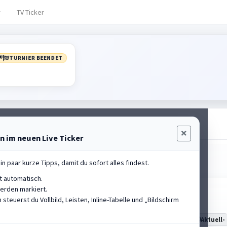
r
TV Ticker

TURNIER BEENDET
 im neuen Live Ticker
in paar kurze Tipps, damit du sofort alles findest.
rt automatisch.
erden markiert.
Butz Karl-Heinz
#1
ian
 steuerst du Vollbild, Leisten, Inline-Tabelle und „Bildschirm
SV Pilgramsberg
n
Platz
1
PB
119,60m
Aktuell
-
,56m
Aktuell
-