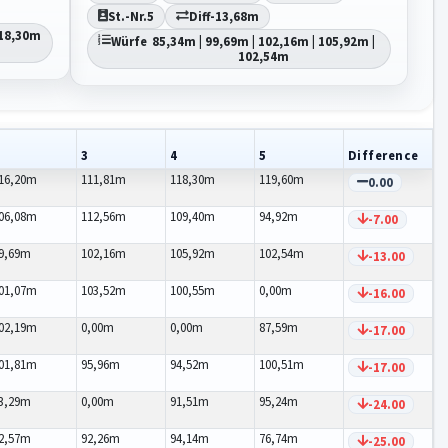
St.-Nr.
5
Diff
-13,68m
118,30m
Würfe
85,34m | 99,69m | 102,16m | 105,92m |
102,54m
3
4
5
Difference
16,20m
111,81m
118,30m
119,60m
0.00
06,08m
112,56m
109,40m
94,92m
-7.00
9,69m
102,16m
105,92m
102,54m
-13.00
01,07m
103,52m
100,55m
0,00m
-16.00
02,19m
0,00m
0,00m
87,59m
-17.00
01,81m
95,96m
94,52m
100,51m
-17.00
3,29m
0,00m
91,51m
95,24m
-24.00
2,57m
92,26m
94,14m
76,74m
-25.00