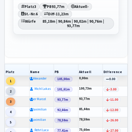
Platz
3
PB
93,77m
Aktuell
-
St.-Nr.
6
Diff
-11,23m
Würfe
85,18m | 90,84m | 90,02m | 90,76m |
93,77m
Platz
Name
PB
Aktuell
Difference
0,00m
Spaeth Alexander
105,00m
0.00
1
100,73m
Michl Lukas
101,61m
-3.00
2
93,77m
Menacher Marcel
93,77m
-11.00
3
85,44m
Mayer Maximilian
92,66m
-12.00
4
78,59m
Klein Maximilian
78,59m
-26.00
5
75,60m
Rehrl Luca
77,41m
-27.00