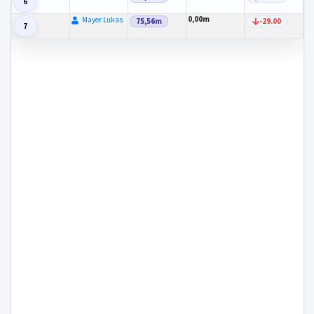
6
0,00m
Mayer Lukas
75,56m
-29.00
7