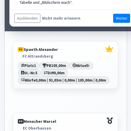
Tabelle und „Bildschirm wach“.
St.-Nr.
4
Diff
-3,39m
Würfe
101,61m | 93,98m | 96,79m | 0,00m |
100,73m
Ausblenden
Weiter
Nicht mehr erinnern
Spaeth Alexander
#1
FC Altrandsberg
Platz
1
PB
105,00m
Aktuell
-
St.-Nr.
5
Diff
0,00m
Würfe
0,00m | 91,03m | 0,00m | 105,00m | 0,00m
Menacher Marcel
#3
EC Oberhausen