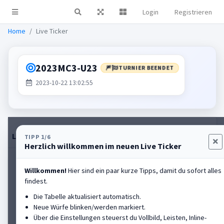
Login
Registrieren
Live Ticker
Home
Live Ticker
2023MC3-U23
🎆
TURNIER BEENDET
2023-10-22 13:02:55
Live-Tabelle
Einstellungen
Rangliste anzeigen
TIPP 1/6
Herzlich willkommen im neuen Live Ticker
HALL OF FAME
Willkommen!
Hier sind ein paar kurze Tipps, damit du sofort alles
findest.
Michl Lukas
#2
Die Tabelle aktualisiert automatisch.
SV Pocking
Neue Würfe blinken/werden markiert.
Über die Einstellungen steuerst du Vollbild, Leisten, Inline-
Platz
2
PB
101,61m
Aktuell
-