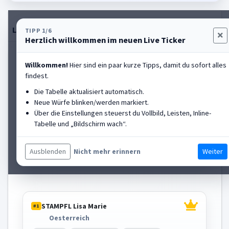
Live-Tabelle
Einstellungen
Rangliste anzeigen
TIPP 1/6
Herzlich willkommen im neuen Live Ticker
HALL OF FAME
Willkommen!
Hier sind ein paar kurze Tipps, damit du sofort alles
findest.
ENGELBRECHT Sabrina
#2
Die Tabelle aktualisiert automatisch.
Deutschland
Neue Würfe blinken/werden markiert.
Über die Einstellungen steuerst du Vollbild, Leisten, Inline-
Platz
2
PB
116.31m
Aktuell
-
Tabelle und „Bildschirm wach“.
St.-Nr.
3
Diff
-7.68m
Würfe
116.31m | 103.47m | 112.82m | 0.00m |
0.00m
Ausblenden
Weiter
Nicht mehr erinnern
STAMPFL Lisa Marie
#1
Oesterreich