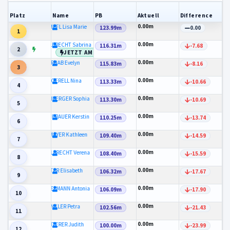
Platz
Name
PB
Aktuell
Difference
0.00m
STAMPFL Lisa Marie
123.99m
0.00
1
0.00m
ENGELBRECHT Sabrina
116.31m
-7.68
2
JETZT AM ZUG
0.00m
PERHAB Evelyn
115.83m
-8.16
3
0.00m
GUGERELL Nina
113.33m
-10.66
4
0.00m
ALBENBERGER Sophia
113.30m
-10.69
5
0.00m
FISCHERAUER Kerstin
110.25m
-13.74
6
0.00m
NEUMAYER Kathleen
109.40m
-14.59
7
0.00m
ENGELBRECHT Verena
108.40m
-15.59
8
0.00m
REITER Elisabeth
106.32m
-17.67
9
0.00m
KACHELMANN Antonia
106.09m
-17.90
10
0.00m
WINKLER Petra
102.56m
-21.43
11
0.00m
GANTERER Judith
100.00m
-23.99
12