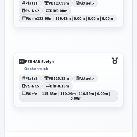
Platz
1
PB
123.99m
Aktuell
-
St.-Nr.
2
Diff
0.00m
Würfe
123.99m | 119.48m | 0.00m | 0.00m | 0.00m
PERHAB Evelyn
#3
Oesterreich
Platz
3
PB
115.83m
Aktuell
-
St.-Nr.
5
Diff
-8.16m
Würfe
115.83m | 110.29m | 110.59m | 0.00m |
0.00m