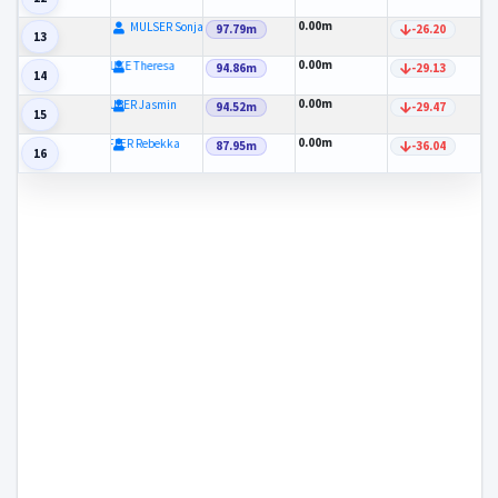
0.00m
MULSER Sonja
97.79m
-26.20
13
0.00m
HAUKE Theresa
94.86m
-29.13
14
0.00m
GRUBER Jasmin
94.52m
-29.47
15
0.00m
KOFLER Rebekka
87.95m
-36.04
16