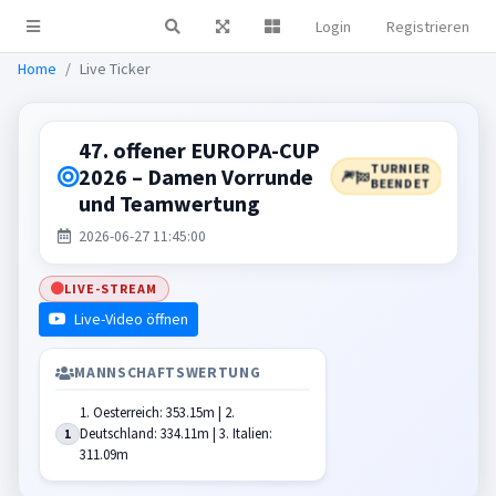
Login
Registrieren
Live Ticker
Home
Live Ticker
47. offener EUROPA-CUP
TURNIER
2026 – Damen Vorrunde
🎆
BEENDET
und Teamwertung
2026-06-27 11:45:00
LIVE-STREAM
Live-Video öffnen
MANNSCHAFTSWERTUNG
1. Oesterreich: 353.15m | 2.
Deutschland: 334.11m | 3. Italien:
1
311.09m