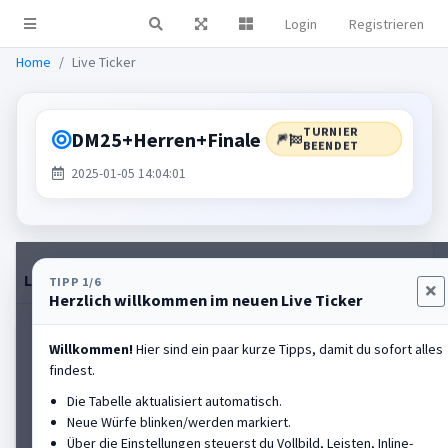
Login
Registrieren
Live Ticker
Home
Live Ticker
TURNIER
DM25+Herren+Finale
🎆
BEENDET
2025-01-05 14:04:01
Live-Tabelle
Einstellungen
Rangliste anzeigen
TIPP 1/6
Herzlich willkommen im neuen Live Ticker
HALL OF FAME
Willkommen!
Hier sind ein paar kurze Tipps, damit du sofort alles
findest.
Spaeth Michael
#2
Die Tabelle aktualisiert automatisch.
FC Altrandsberg
Neue Würfe blinken/werden markiert.
Über die Einstellungen steuerst du Vollbild, Leisten, Inline-
Platz
2
PB
84,40m
Aktuell
-