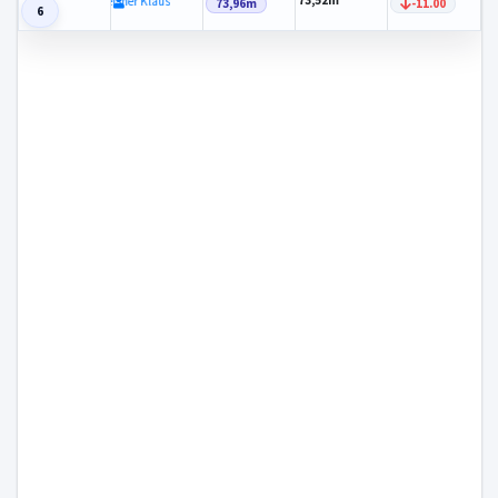
73,52m
Leisner Klaus
73,96m
-11.00
6