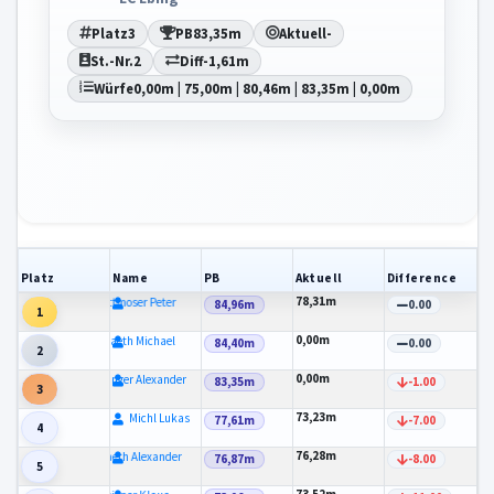
Platz
3
PB
83,35m
Aktuell
-
St.-Nr.
2
Diff
-1,61m
Würfe
0,00m | 75,00m | 80,46m | 83,35m | 0,00m
Platz
Name
PB
Aktuell
Difference
78,31m
Rottmoser Peter
84,96m
0.00
1
0,00m
Spaeth Michael
84,40m
0.00
2
0,00m
Anzinger Alexander
83,35m
-1.00
3
73,23m
Michl Lukas
77,61m
-7.00
4
76,28m
Spaeth Alexander
76,87m
-8.00
5