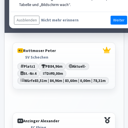
Tabelle und „Bildschirm wach“.
St.-Nr.
6
Diff
-0,56m
Würfe
84,40m | 84,04m | 79,19m | 83,39m | 0,00m
Ausblenden
Weiter
Nicht mehr erinnern
Rottmoser Peter
#1
SV Schechen
Platz
1
PB
84,96m
Aktuell
-
St.-Nr.
4
Diff
0,00m
Würfe
83,51m | 84,96m | 83,60m | 0,00m | 78,31m
Anzinger Alexander
#3
EC Ebing