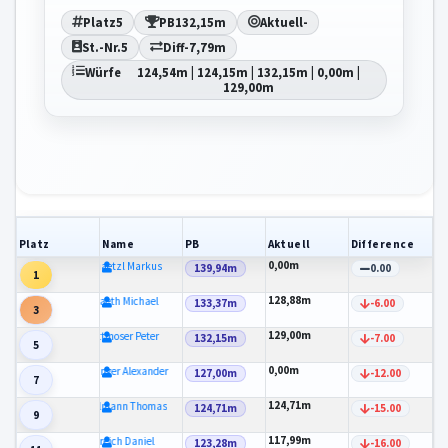
Platz
5
PB
132,15m
Aktuell
-
St.-Nr.
5
Diff
-7,79m
Würfe
124,54m | 124,15m | 132,15m | 0,00m |
129,00m
Platz
Name
PB
Aktuell
Difference
0,00m
Schaetzl Markus
139,94m
0.00
1
128,88m
Spaeth Michael
133,37m
-6.00
3
129,00m
Rottmoser Peter
132,15m
-7.00
5
0,00m
Anzinger Alexander
127,00m
-12.00
7
124,71m
Kohlmann Thomas
124,71m
-15.00
9
117,99m
Ulreich Daniel
123,28m
-16.00