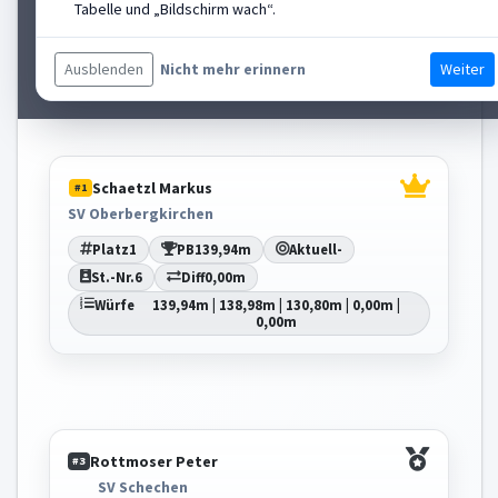
Tabelle und „Bildschirm wach“.
St.-Nr.
4
Diff
-6,57m
Würfe
0,00m | 127,26m | 132,60m | 133,37m |
128,88m
Ausblenden
Weiter
Nicht mehr erinnern
Schaetzl Markus
#1
SV Oberbergkirchen
Platz
1
PB
139,94m
Aktuell
-
St.-Nr.
6
Diff
0,00m
Würfe
139,94m | 138,98m | 130,80m | 0,00m |
0,00m
Rottmoser Peter
#3
SV Schechen