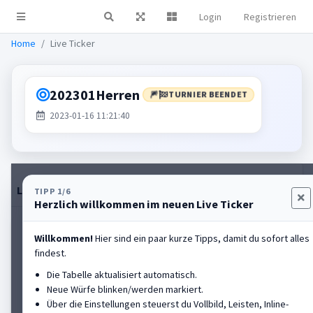
Login
Registrieren
Live Ticker
Home
Live Ticker
202301Herren
🎆
TURNIER BEENDET
2023-01-16 11:21:40
Live-Tabelle
Einstellungen
Rangliste anzeigen
TIPP 1/6
Herzlich willkommen im neuen Live Ticker
HALL OF FAME
Willkommen!
Hier sind ein paar kurze Tipps, damit du sofort alles
findest.
Spaeth Michael
#2
Die Tabelle aktualisiert automatisch.
FC Altrandsberg
Neue Würfe blinken/werden markiert.
Über die Einstellungen steuerst du Vollbild, Leisten, Inline-
Platz
3
PB
133,37m
Aktuell
-