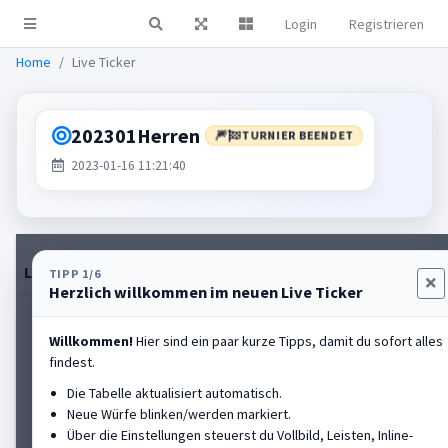
Login
Registrieren
Live Ticker
Home
Live Ticker
202301Herren
🎆
TURNIER BEENDET
2023-01-16 11:21:40
Live-Tabelle
Einstellungen
Rangliste anzeigen
TIPP 1/6
Herzlich willkommen im neuen Live Ticker
HALL OF FAME
Willkommen!
Hier sind ein paar kurze Tipps, damit du sofort alles
findest.
Spaeth Michael
#2
Die Tabelle aktualisiert automatisch.
FC Altrandsberg
Neue Würfe blinken/werden markiert.
Über die Einstellungen steuerst du Vollbild, Leisten, Inline-
Platz
3
PB
133,37m
Aktuell
-