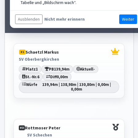
Tabelle und „Bildschirm wach“.
St.-Nr.
4
Diff
-6,57m
Würfe
0,00m | 127,26m | 132,60m | 133,37m |
128,88m
Ausblenden
Weiter
Nicht mehr erinnern
Schaetzl Markus
#1
SV Oberbergkirchen
Platz
1
PB
139,94m
Aktuell
-
St.-Nr.
6
Diff
0,00m
Würfe
139,94m | 138,98m | 130,80m | 0,00m |
0,00m
Rottmoser Peter
#3
SV Schechen