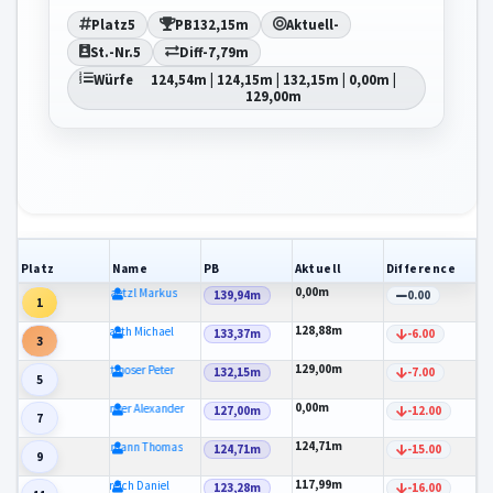
Platz
5
PB
132,15m
Aktuell
-
St.-Nr.
5
Diff
-7,79m
Würfe
124,54m | 124,15m | 132,15m | 0,00m |
129,00m
Platz
Name
PB
Aktuell
Difference
0,00m
Schaetzl Markus
139,94m
0.00
1
128,88m
Spaeth Michael
133,37m
-6.00
3
129,00m
Rottmoser Peter
132,15m
-7.00
5
0,00m
Anzinger Alexander
127,00m
-12.00
7
124,71m
Kohlmann Thomas
124,71m
-15.00
9
117,99m
Ulreich Daniel
123,28m
-16.00