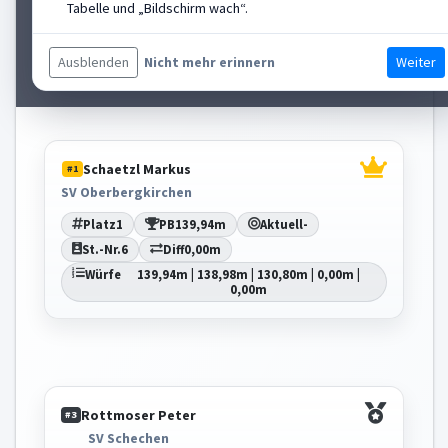
Tabelle und „Bildschirm wach“.
St.-Nr.
4
Diff
-6,57m
Würfe
0,00m | 127,26m | 132,60m | 133,37m |
128,88m
Ausblenden
Weiter
Nicht mehr erinnern
Schaetzl Markus
#1
SV Oberbergkirchen
Platz
1
PB
139,94m
Aktuell
-
St.-Nr.
6
Diff
0,00m
Würfe
139,94m | 138,98m | 130,80m | 0,00m |
0,00m
Rottmoser Peter
#3
SV Schechen