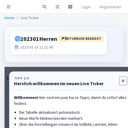
Login
Registrieren
Live Ticker
Home
Live Ticker
202301Herren
🎆
TURNIER BEENDET
2023-01-16 11:21:40
Live-Tabelle
Einstellungen
Rangliste anzeigen
TIPP 1/6
Herzlich willkommen im neuen Live Ticker
HALL OF FAME
Willkommen!
Hier sind ein paar kurze Tipps, damit du sofort alles
findest.
Spaeth Michael
#2
Die Tabelle aktualisiert automatisch.
FC Altrandsberg
Neue Würfe blinken/werden markiert.
Über die Einstellungen steuerst du Vollbild, Leisten, Inline-
Platz
3
PB
133,37m
Aktuell
-