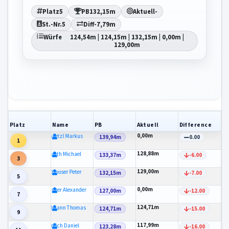
Platz
5
PB
132,15m
Aktuell
-
St.-Nr.
5
Diff
-7,79m
Würfe
124,54m | 124,15m | 132,15m | 0,00m |
129,00m
Platz
Name
PB
Aktuell
Difference
0,00m
Schaetzl Markus
139,94m
0.00
1
128,88m
Spaeth Michael
133,37m
-6.00
3
129,00m
Rottmoser Peter
132,15m
-7.00
5
0,00m
Anzinger Alexander
127,00m
-12.00
7
124,71m
Kohlmann Thomas
124,71m
-15.00
9
117,99m
Ulreich Daniel
123,28m
-16.00