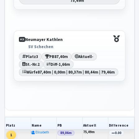
75,49m
Neumayer Kathlen
#3
SV Schechen
Platz
3
PB
87,40m
Aktuell
-
St.-Nr.
2
Diff
-1,66m
Würfe
87,40m | 0,00m | 80,37m | 80,44m | 79,46m
Platz
Name
PB
Aktuell
Difference
75,49m
Reiter Elisabeth
89,06m
0.00
1