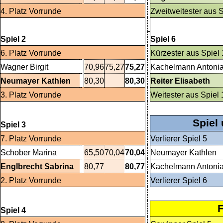
4. Platz Vorrunde
Zweitweitester aus S
Spiel 2
Spiel 6
6. Platz Vorrunde
Kürzester aus Spiel 
Wagner Birgit
70,96
75,27
75,27
Kachelmann Antoni
Neumayer Kathlen
80,30
80,30
Reiter Elisabeth
3. Platz Vorrunde
Weitester aus Spiel 
Spiel 
Spiel 3
7. Platz Vorrunde
Verlierer Spiel 5
Schober Marina
65,50
70,04
70,04
Neumayer Kathlen
Englbrecht Sabrina
80,77
80,77
Kachelmann Antoni
2. Platz Vorrunde
Verlierer Spiel 6
F
Spiel 4