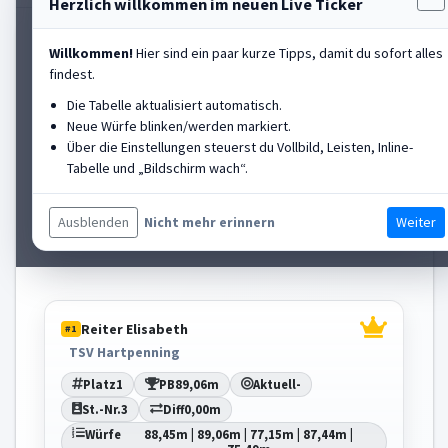
Herzlich willkommen im neuen Live Ticker
HALL OF FAME
Willkommen!
Hier sind ein paar kurze Tipps, damit du sofort alles
findest.
Englbrecht Sabrina
#2
Die Tabelle aktualisiert automatisch.
SSC Pfeffenhausen
Neue Würfe blinken/werden markiert.
Über die Einstellungen steuerst du Vollbild, Leisten, Inline-
Platz
2
PB
88,93m
Aktuell
-
Tabelle und „Bildschirm wach“.
St.-Nr.
1
Diff
-0,13m
Würfe
87,93m | 85,51m | 88,93m | 80,94m |
85,76m
Ausblenden
Weiter
Nicht mehr erinnern
Reiter Elisabeth
#1
TSV Hartpenning
Platz
1
PB
89,06m
Aktuell
-
St.-Nr.
3
Diff
0,00m
Würfe
88,45m | 89,06m | 77,15m | 87,44m |