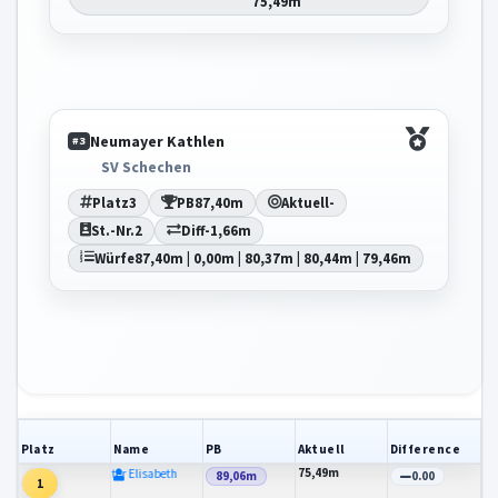
75,49m
Neumayer Kathlen
#3
SV Schechen
Platz
3
PB
87,40m
Aktuell
-
St.-Nr.
2
Diff
-1,66m
Würfe
87,40m | 0,00m | 80,37m | 80,44m | 79,46m
Platz
Name
PB
Aktuell
Difference
75,49m
Reiter Elisabeth
89,06m
0.00
1